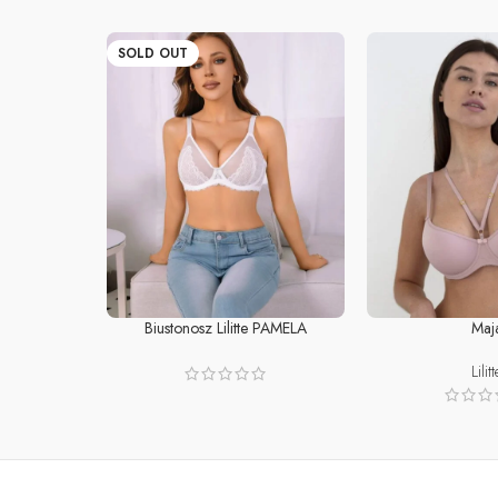
SOLD OUT
Biustonosz Lilitte PAMELA
Maj
READ MORE
SELECT OPTIONS
Lilitt