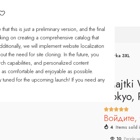
t this is just a preliminary version, and the final
IMWEAR
ing on creating a comprehensive catalog that
ditionally, we will implement website localization
hout the need for site cloning.
In the future, you
zczuplająca/Majtki
Majtki Wyszczuplające Tokyo, Panterka 3XL
ch capabilities, and personalized content
e as comfortable and enjoyable as possible.
tay tuned for the upcoming launch!
If you need any
Majtki
Tokyo, 
Войдите, 
4
Items sold 
10
People wa