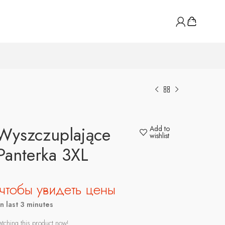
 Wyszczuplające
Add to
wishlist
Panterka 3XL
чтобы увидеть цены
in last 3 minutes
tching this product now!