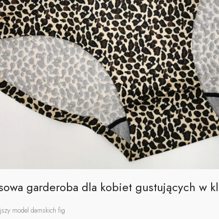
usowa garderoba dla kobiet gustujących w k
ejszy model damskich fig