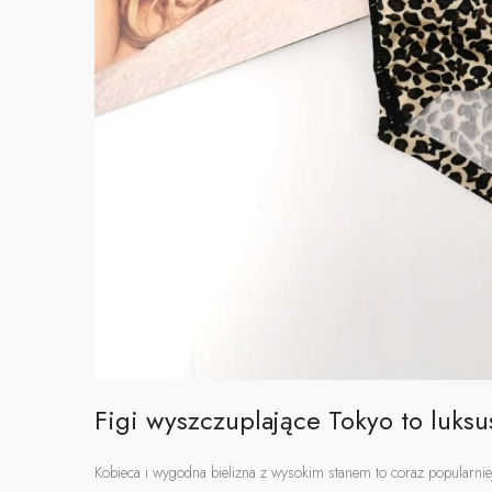
Figi wyszczuplające Tokyo to luks
Kobieca i wygodna bielizna z wysokim stanem to coraz popularni