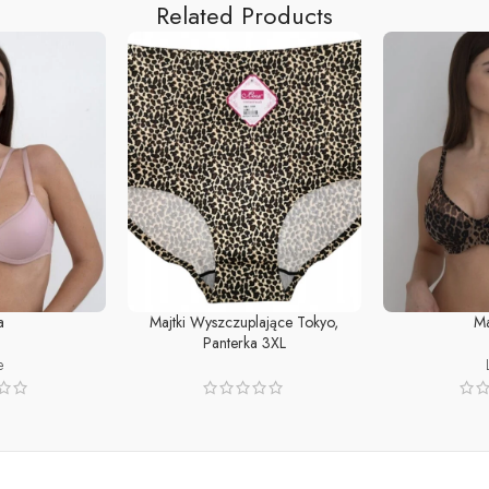
Related Products
a
Majtki Wyszczuplające Tokyo,
M
ADD TO CART
SELECT OPTI
Panterka 3XL
e