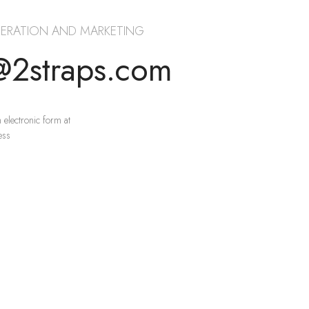
ERATION AND MARKETING
@2straps.com
 electronic form at
ess