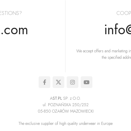
ESTIONS?
COOP
s.com
info
We accept offers and marketing in
the specified addr
A
ST.PL
SP. z O.O.
ul. POZNAŃSKA 250/252
05-850 OŻARÓW MAZOWIECKI
The exclusive supplier of high quality underwear in Europe