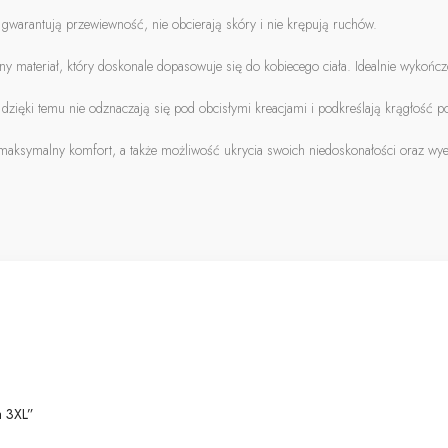
 gwarantują przewiewność, nie obcierają skóry i nie krępują ruchów.
 materiał, który doskonale dopasowuje się do kobiecego ciała. Idealnie wykończ
dzięki temu nie odznaczają się pod obcisłymi kreacjami i podkreślają krągłość p
 maksymalny komfort, a także możliwość ukrycia swoich niedoskonałości oraz wy
a 3XL”