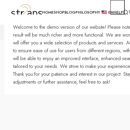
HOME
SHOP
BLOG
PHILOSOPHY
EN
HELP
Welcome to the demo version of our website! Please note tha
BRAS
LINGERIE
NEW ARRIVALS
NIGHTWEAR
SPECIAL OFFERS
SW
result will be much richer and more functional.
We are work
will offer you a wide selection of products and services. Ad
to ensure ease of use for users from different regions, wit
Home
Odzież, Obuwie, Dodatki/Bielizna damska/Bielizna wys
will be able to enjoy an improved interface, enhanced sear
Click to enlarge
tailored to your needs. We strive to make your experienc
Thank you for your patience and interest in our project. S
adjustments or further assistance, feel free to ask!