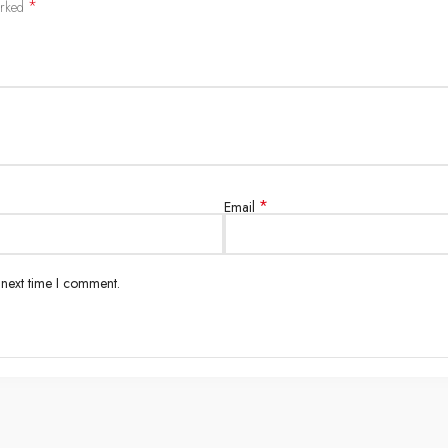
*
arked
*
Email
 next time I comment.