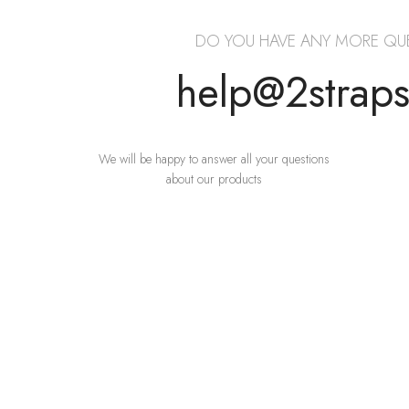
DO YOU HAVE ANY MORE QU
help@2strap
We will be happy to answer all your questions
about our products