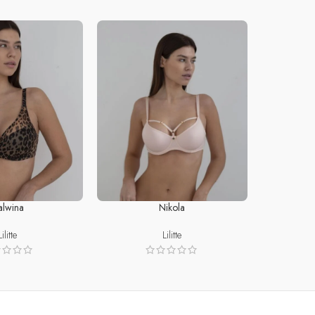
alwina
Nikola
ONS
SELECT OPTIONS
Lilitte
Lilitte